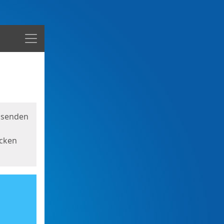
Menü
usenden
icken