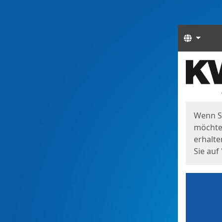
Sprach
Start
Starts
Wenn S
möchten
erhalte
Sie auf 