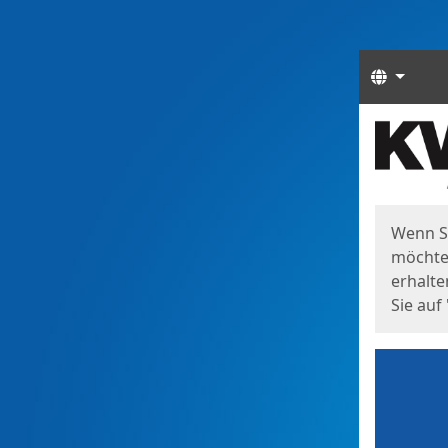
Sprach
Start
Starts
Wenn S
möchten
erhalte
Sie auf 