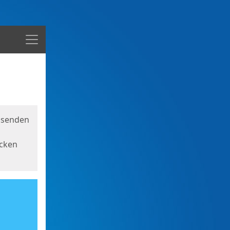
Menü
usenden
icken