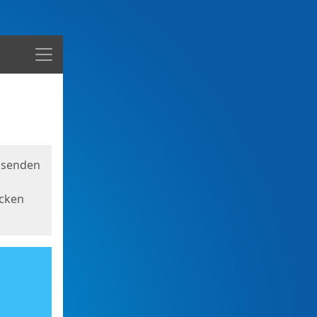
Menü
usenden
icken