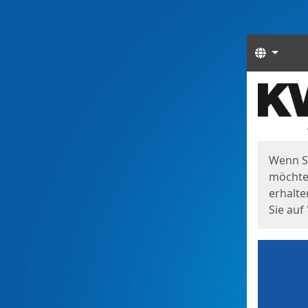
Sprach
Start
Starts
Wenn S
möchten
erhalte
Sie auf 