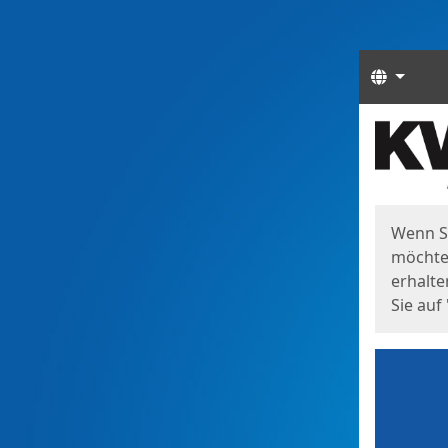
Sprach
Start
Starts
Wenn S
möchten
erhalte
Sie auf 