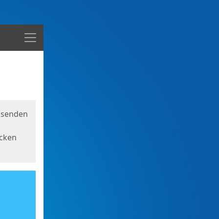
Menü
usenden
icken