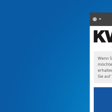
Sprach
Start
Starts
Wenn S
möchten
erhalte
Sie auf 