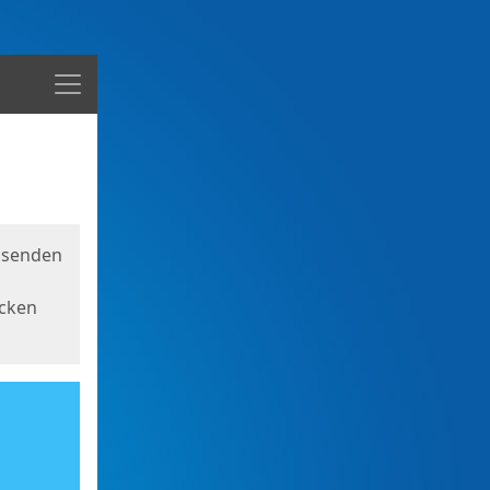
Menü
usenden
icken