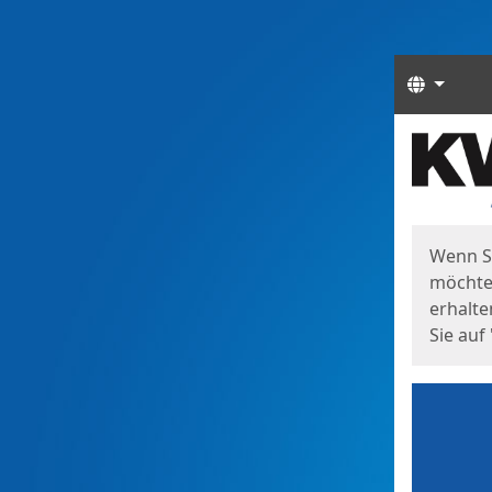
Sprach
Start
Starts
Wenn S
möchten
erhalte
Sie auf 