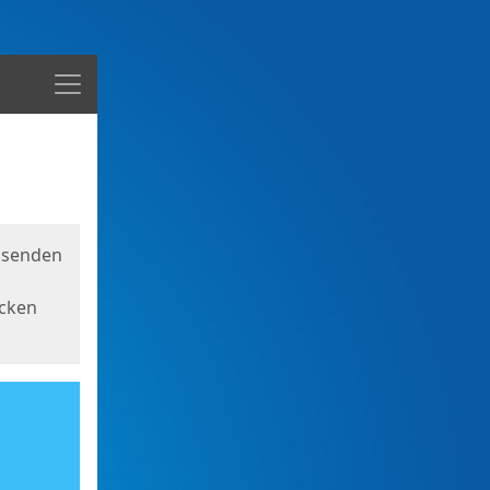
Menü
usenden
icken