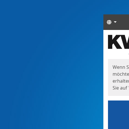
Sprach
Start
Starts
Wenn S
möchten
erhalte
Sie auf 