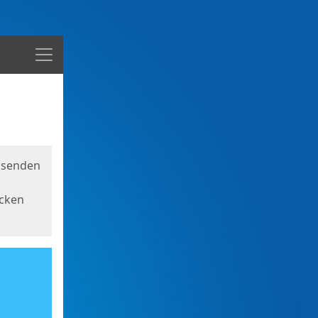
Menü
usenden
icken