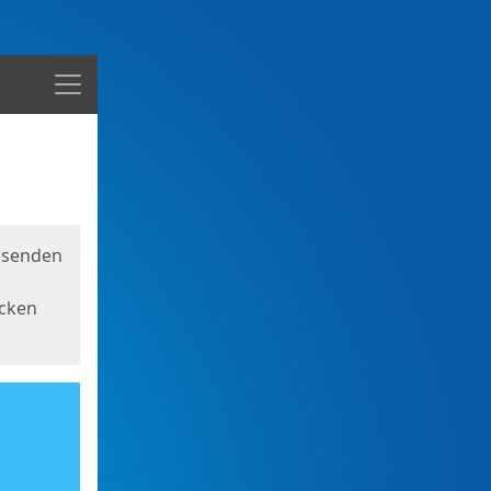
Menü
usenden
icken