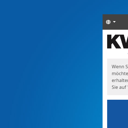
Sprach
Start
Starts
Wenn S
möchten
erhalte
Sie auf 