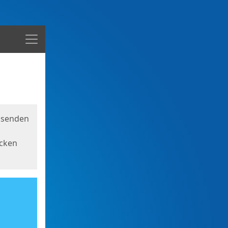
Menü
usenden
icken