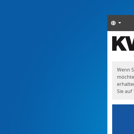
Sprach
Start
Starts
Wenn S
möchten
erhalte
Sie auf 