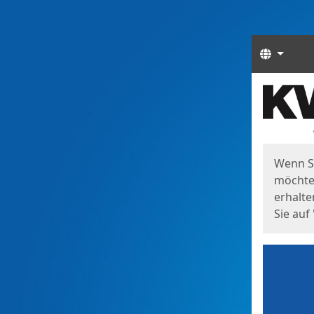
Sprach
Start
Starts
Wenn S
möchten
erhalte
Sie auf 