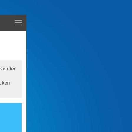
Menü
usenden
icken